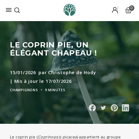
0

Recevez gratuitement notre
mini-formation
en 6 mails, conçue
par nos experts.
LE COPRIN PIE, UN
ÉLÉGANT CHAPEAU !
15/01/2026
par Christophe de Hody
| Mis à jour le 17/07/2026
CHAMPIGNONS
•
9 MINUTES
Le coprin pie (
Coprinopsis picacea
) appartient au groupe