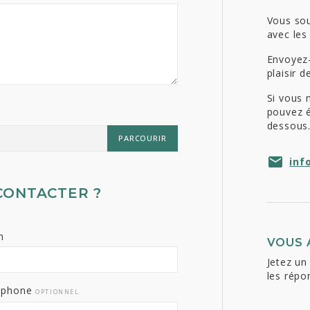
Vous sou
avec les
Envoyez
plaisir 
Si vous 
pouvez é
dessous
PARCOURIR
inf
CONTACTER ?
m
VOUS A
Jetez un
les répo
éphone
OPTIONNEL