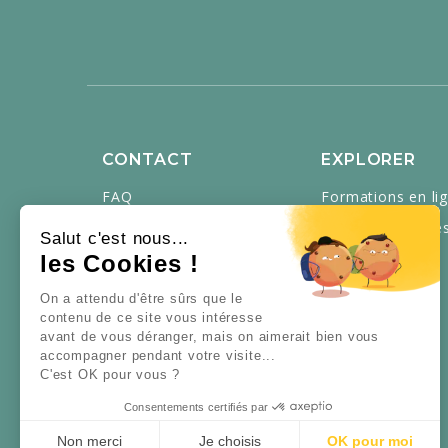
CONTACT
EXPLORER
FAQ
Formations en li
Recrutement
Balades et stage
Salut c'est nous...
Contactez-nous
Entreprises
les Cookies !
Mon compte
Cartes cadeaux
On a attendu d'être sûrs que le
contenu de ce site vous intéresse
Presse
Articles
avant de vous déranger, mais on aimerait bien vous
À propos
accompagner pendant votre visite...
C'est OK pour vous ?
Consentements certifiés par
Non merci
Je choisis
OK pour moi