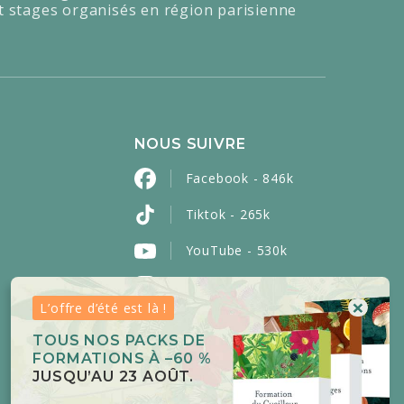
t stages organisés en région parisienne
NOUS SUIVRE
Facebook - 846k
Tiktok - 265k
YouTube - 530k
Instagram - 453k
×
L’offre d’été est là !
Pinterest - 2k
TOUS NOS PACKS DE
LinkedIn - 3100
FORMATIONS À –60 %
JUSQU’AU 23 AOÛT.