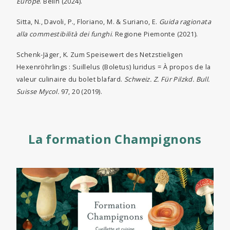
Europe
. Belin (2024).
Sitta, N., Davoli, P., Floriano, M. & Suriano, E.
Guida ragionata
alla commestibilità dei funghi
. Regione Piemonte (2021).
Schenk-Jäger, K. Zum Speisewert des Netzstieligen
Hexenröhrlings : Suillelus (Boletus) luridus = À propos de la
valeur culinaire du bolet blafard.
Schweiz. Z. Für Pilzkd. Bull.
Suisse Mycol.
97, 20 (2019).
La formation Champignons