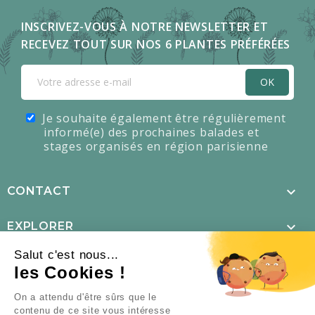
INSCRIVEZ-VOUS À NOTRE NEWSLETTER ET
RECEVEZ TOUT SUR NOS 6 PLANTES PRÉFÉRÉES
OK
Je souhaite également être régulièrement
informé(e) des prochaines balades et
stages organisés en région parisienne

CONTACT

EXPLORER
Salut c'est nous...

MENTIONS LÉGALES
les Cookies !
×
L’offre d’été est là !

NOUS SUIVRE
On a attendu d'être sûrs que le
contenu de ce site vous intéresse
TOUS NOS PACKS DE