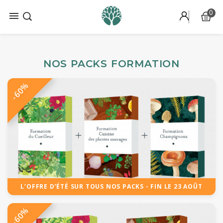
0

NOS PACKS FORMATION
-60%
L’OFFRE D’ÉTÉ SUR TOUS NOS PACKS - FIN LE 23 AOÛT
-60%