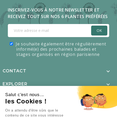
INSCRIVEZ-VOUS À NOTRE NEWSLETTER ET
RECEVEZ TOUT SUR NOS 6 PLANTES PRÉFÉRÉES
OK
Je souhaite également être régulièrement
informé(e) des prochaines balades et
stages organisés en région parisienne

CONTACT

EXPLORER
Salut c'est nous...

MENTIONS LÉGALES
les Cookies !
×
L’offre d’été est là !

NOUS SUIVRE
On a attendu d'être sûrs que le
contenu de ce site vous intéresse
TOUS NOS PACKS DE