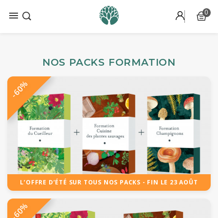
0

NOS PACKS FORMATION
-60%
L’OFFRE D’ÉTÉ SUR TOUS NOS PACKS - FIN LE 23 AOÛT
-60%