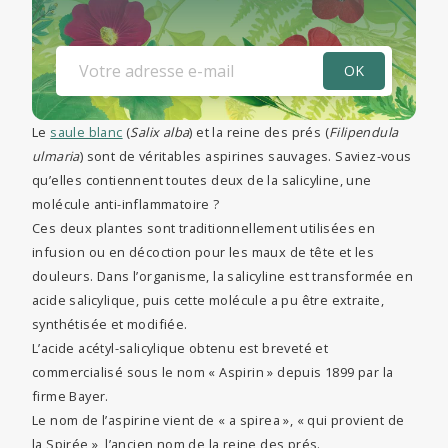
Le
saule blanc
(
Salix alba
) et la reine des prés (
Filipendula
ulmaria
) sont de véritables aspirines sauvages. Saviez-vous
qu’elles contiennent toutes deux de la salicyline, une
molécule anti-inflammatoire ?
Ces deux plantes sont traditionnellement utilisées en
infusion ou en décoction pour les maux de tête et les
douleurs. Dans l’organisme, la salicyline est transformée en
acide salicylique, puis cette molécule a pu être extraite,
synthétisée et modifiée.
L’acide acétyl-salicylique obtenu est breveté et
commercialisé sous le nom « Aspirin » depuis 1899 par la
firme Bayer.
Le nom de l’aspirine vient de « a spirea », « qui provient de
la Spirée », l’ancien nom de la reine des prés.