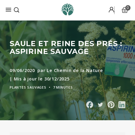
0

Recevez gratuitement notre
mini-formation
par e-mail pour
découvrir nos 6 plantes préférées.
SAULE ET REINE DES PRÉS :
ASPIRINE SAUVAGE
09/06/2020
par Le Chemin de la Nature
| Mis à jour le 30/12/2025
PLANTES SAUVAGES
•
7 MINUTES