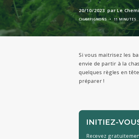
20/10/2023
par Le Chemi
CHAMPIGNONS
•
11 MINUTES
Si vous maitrisez les ba
envie
de
partir
à
la
cha
quelques règles en tête 
préparer !
INITIEZ-VOU
Recevez gratuitemen