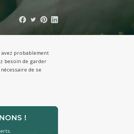
avez
probablement
ez besoin de garder
t nécessaire de se
NONS !
erts.