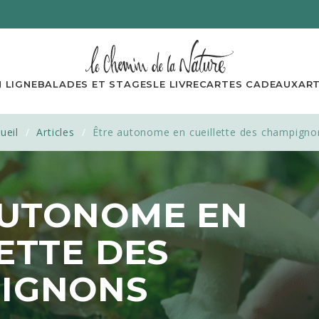
tuitement notre
mini-formation
en 6 mails, conçue par
 LIGNE
BALADES ET STAGES
LE LIVRE
CARTES CADEAUX
ART
ueil
Articles
Être autonome en cueillette des champigno
AUTONOME EN
ETTE DES
IGNONS