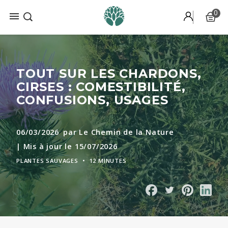
0

Recevez gratuitement notre
mini-formation
par e-mail pour
découvrir nos 6 plantes préférées.
TOUT SUR LES CHARDONS,
CIRSES : COMESTIBILITÉ,
CONFUSIONS, USAGES
06/03/2026
par Le Chemin de la Nature
| Mis à jour le 15/07/2026
PLANTES SAUVAGES
•
12 MINUTES