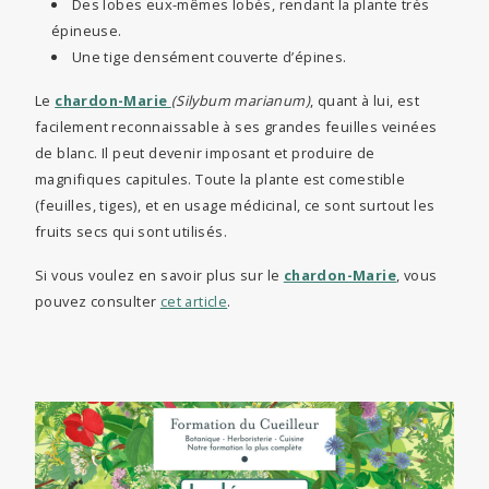
Des lobes eux-mêmes lobés, rendant la plante très
épineuse.
Une tige densément couverte d’épines.
Le
chardon-Marie
(Silybum marianum)
, quant à lui, est
facilement reconnaissable à ses grandes feuilles veinées
de blanc. Il peut devenir imposant et produire de
magnifiques capitules. Toute la plante est comestible
(feuilles, tiges), et en usage médicinal, ce sont surtout les
fruits secs qui sont utilisés.
Si vous voulez en savoir plus sur le
chardon-Marie
, vous
pouvez consulter
cet article
.