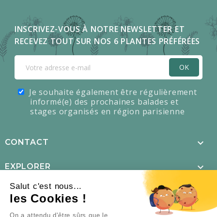
INSCRIVEZ-VOUS À NOTRE NEWSLETTER ET
RECEVEZ TOUT SUR NOS 6 PLANTES PRÉFÉRÉES
OK
Je souhaite également être régulièrement
informé(e) des prochaines balades et
stages organisés en région parisienne

CONTACT

EXPLORER
Salut c'est nous...

MENTIONS LÉGALES
les Cookies !
×
L’offre d’été est là !

NOUS SUIVRE
On a attendu d'être sûrs que le