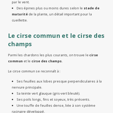
par le vent.
Des épines plus ou moins dures selon le
stade de
maturité
de la plante, un détail important pour la
cueillette.
Le cirse commun et le cirse des
champs
Parmi les chardons les plus courants, on trouve le
cirse
commun
et le
cirse des champs
.
Le cirse commun se reconnaît à :
Ses feuilles aux lobes presque perpendiculaires à la
nervure principale.
Sa teinte vert glauque (gris-vert bleuté).
Ses poils longs, fins et soyeux, très présents.
Une touffe de feuilles dense, liée à son système
racinaire développé.