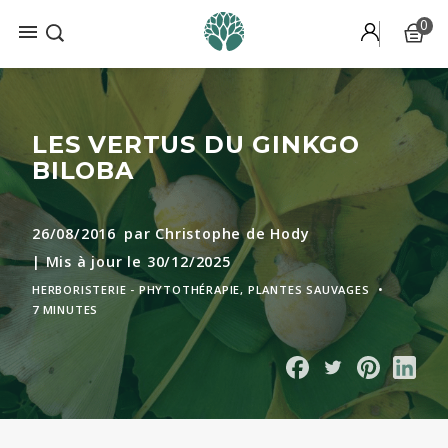
0

Recevez gratuitement notre
mini-formation
par e-mail pour
découvrir nos 6 plantes préférées.
LES VERTUS DU GINKGO
BILOBA
26/08/2016
par Christophe de Hody
| Mis à jour le 30/12/2025
HERBORISTERIE - PHYTOTHÉRAPIE
PLANTES SAUVAGES
•
7 MINUTES