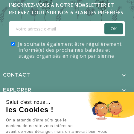
INSCRIVEZ-VOUS À NOTRE NEWSLETTER ET
RECEVEZ TOUT SUR NOS 6 PLANTES PRÉFÉRÉES
OK
Je souhaite également être régulièrement
informé(e) des prochaines balades et
stages organisés en région parisienne

CONTACT

EXPLORER
Salut c'est nous...

MENTIONS LÉGALES
les Cookies !
×
L’offre d’été est là !

NOUS SUIVRE
On a attendu d'être sûrs que le
contenu de ce site vous intéresse
TOUS NOS PACKS DE
avant de vous déranger, mais on aimerait bien vous
FORMATIONS À –60 %