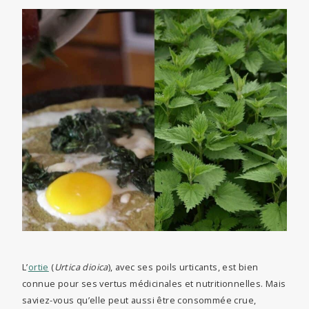
L’
ortie
(
Urtica dioica
), avec ses poils urticants, est bien
connue pour ses vertus médicinales et nutritionnelles. Mais
saviez-vous qu’elle peut aussi être consommée crue,