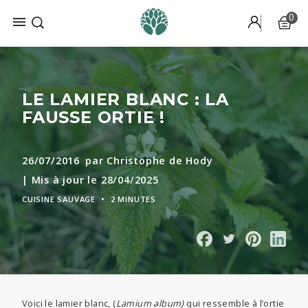
0

LE LAMIER BLANC : LA
FAUSSE ORTIE !
26/07/2016
par Christophe de Hody
| Mis à jour le 28/04/2025
CUISINE SAUVAGE
•
2 MINUTES
Voici le lamier blanc, (
Lamium album)
qui ressemble à l’ortie