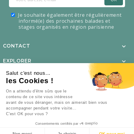
Je souhaite également être régulièrement
informé(e) des prochaines balades et
stages organisés en région parisienne

CONTACT

EXPLORER
Salut c'est nous...

MENTIONS LÉGALES
les Cookies !
×
L’offre d’été est là !

NOUS SUIVRE
On a attendu d'être sûrs que le
contenu de ce site vous intéresse
TOUS NOS PACKS DE
avant de vous déranger, mais on aimerait bien vous
FORMATIONS À –60 %
accompagner pendant votre visite...
JUSQU’AU 23 AOÛT.
C'est OK pour vous ?
© Le Chemin de la nature - Tous droits réservés - Made with ❤
by
Caravanserail
Consentements certifiés par
DÉCOUVRIR LES PACKS
arrow_forward
Non merci
Je choisis
OK pour moi