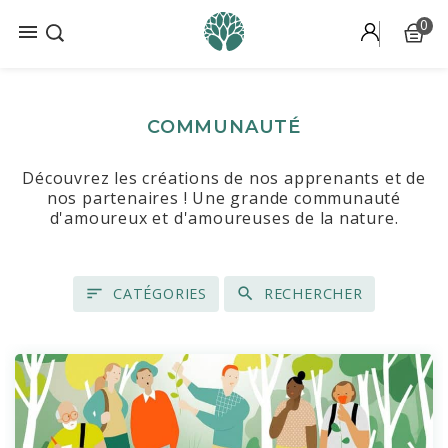
0

COMMUNAUTÉ
Découvrez les créations de nos apprenants et de
nos partenaires ! Une grande communauté
d'amoureux et d'amoureuses de la nature.
CATÉGORIES
RECHERCHER
TOUS LES ARTICLES
ALGUES
CHAMPIGNONS
COMMUNAUTÉ
CUISINE SAUVAGE
DÉCOUVERTE
ENVIRONNEMENT
FORMATION EN LIGNE
HERBORISTERIE - PHYTOTHÉRAPIE