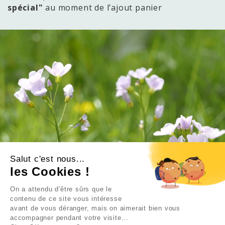
spécial"
au moment de l’ajout panier
Salut c'est nous...
les Cookies !
×
L’offre d’été est là !
On a attendu d'être sûrs que le
contenu de ce site vous intéresse
TOUS NOS PACKS DE
avant de vous déranger, mais on aimerait bien vous
FORMATIONS À –60 %
accompagner pendant votre visite...
JUSQU’AU 23 AOÛT.