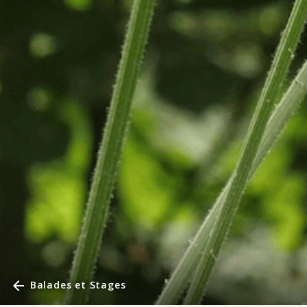
arrow_back
Balades et Stages