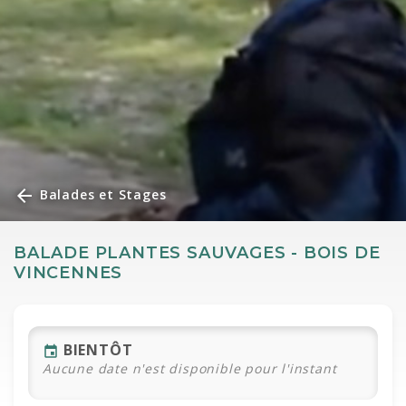
arrow_back
Balades et Stages
BALADE PLANTES SAUVAGES - BOIS DE
VINCENNES
BIENTÔT
event
Aucune date n'est disponible pour l'instant