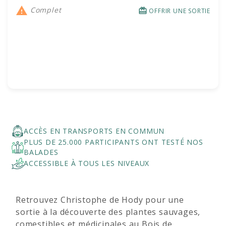

Complet
redeem
OFFRIR UNE SORTIE
ACCÈS EN TRANSPORTS EN COMMUN
PLUS DE 25.000 PARTICIPANTS ONT TESTÉ NOS
BALADES
ACCESSIBLE À TOUS LES NIVEAUX
Retrouvez Christophe de Hody pour une
sortie à la découverte des plantes sauvages,
comestibles et médicinales au Bois de