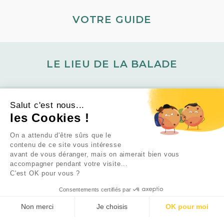
VOTRE GUIDE
LE LIEU DE LA BALADE
Salut c'est nous...
ILS ONT AIMÉ CETTE BALADE
les Cookies !
×
L’offre d’été est là !
On a attendu d'être sûrs que le
contenu de ce site vous intéresse
TOUS NOS PACKS DE
Enseignement rigoureux et passionnant,
avant de vous déranger, mais on aimerait bien vous
FORMATIONS À –60 %
ambiance de partage, groupe sympathique.
accompagner pendant votre visite...
JUSQU’AU 23 AOÛT.
Très bon moment qui m’a donné des
C'est OK pour vous ?
perspectives et l’envie d’ouvrir les yeux
Consentements certifiés par
DÉCOUVRIR LES PACKS
arrow_forward
autrement sur les plantes.
Non merci
Je choisis
OK pour moi
Axeptio consent
Plateforme de Gestion du Consentement : Personnalisez
Mathilde F