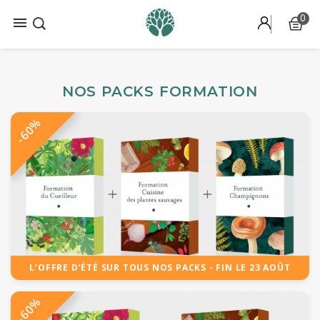
0

NOS PACKS FORMATION
-60%
L’OFFRE D’ÉTÉ SUR TOUS NOS PACKS - FIN LE 23 AOÛT
-60%