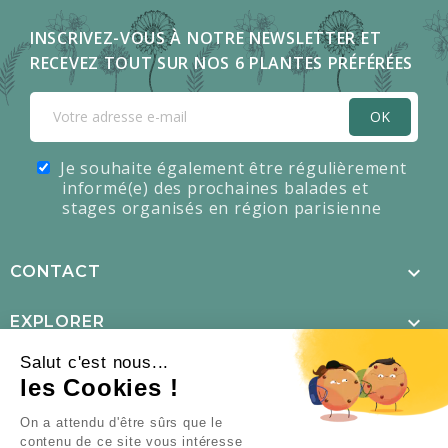
INSCRIVEZ-VOUS À NOTRE NEWSLETTER ET
RECEVEZ TOUT SUR NOS 6 PLANTES PRÉFÉRÉES
OK
Je souhaite également être régulièrement
informé(e) des prochaines balades et
stages organisés en région parisienne

CONTACT

EXPLORER
Salut c'est nous...

MENTIONS LÉGALES
les Cookies !
×
L’offre d’été est là !

NOUS SUIVRE
On a attendu d'être sûrs que le
contenu de ce site vous intéresse
TOUS NOS PACKS DE