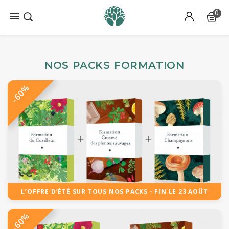
0

NOS PACKS FORMATION
-60%
L’OFFRE D’ÉTÉ SUR TOUS NOS PACKS - FIN LE 23 AOÛT
-60%