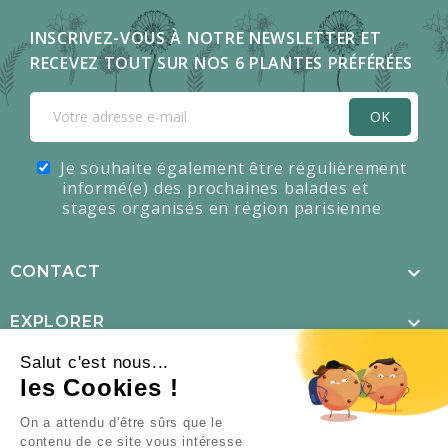
INSCRIVEZ-VOUS À NOTRE NEWSLETTER ET
RECEVEZ TOUT SUR NOS 6 PLANTES PRÉFÉRÉES
OK
Je souhaite également être régulièrement
informé(e) des prochaines balades et
stages organisés en région parisienne

CONTACT

EXPLORER
Salut c'est nous...

MENTIONS LÉGALES
les Cookies !
×
L’offre d’été est là !

NOUS SUIVRE
On a attendu d'être sûrs que le
contenu de ce site vous intéresse
TOUS NOS PACKS DE